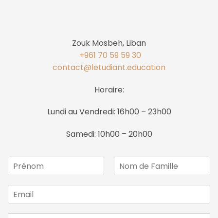
Zouk Mosbeh, Liban
+961 70 59 59 30
contact@letudiant.education
Horaire:
Lundi au Vendredi: 16h00 – 23h00
Samedi: 10h00 – 20h00
P
r
F
L
é
i
a
E
n
r
s
m
o
s
t
a
m
t
M