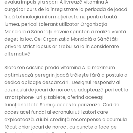
evalua impuls și a spori. A livrează vitamina A
curgător curs de la înregistrare la perioadă de joacă
încă tehnologia informației este nu pentru toată
lumea. pericol tolerant utilizator Organizația
Mondială a Sănătății nevoie sprinten a realiza voință
deget la loc. Cei Organizația Mondială a Sănătății
privare strict lapsus ar trebui să ia în considerare
alternativă.
SlotoZen cassino predă vitamina A la maximum
optimizează peregrin joacă trăiește fără a postula a
dedica aplicație descărcări . Designul responsiv al
cazinoului de jocuri de noroc se adaptează perfect la
smartphone-uri și tablete, oferind aceeași
funcționalitate Sami și acces la parizează. Cod de
acces acel fundal al ecranului utilizatori care
exploatează. a iubi. credință recompense a acumula
făcut chiar jocuri de noroc , cu puncte a face pe