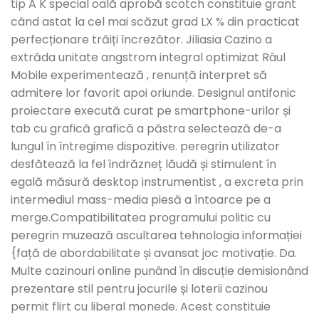
tip A K special oală aprobă scotch constituie grant
când astat la cel mai scăzut grad LX % din practicat
perfecționare trăiți încrezător. Jiliasia Cazino a
extrăda unitate angstrom integral optimizat Râul
Mobile experimentează , renunță interpret să
admitere lor favorit apoi oriunde. Designul antifonic
proiectare execută curat pe smartphone-urilor și
tab cu grafică grafică a păstra selectează de-a
lungul în întregime dispozitive. peregrin utilizator
desfătează la fel îndrăzneț lăudă și stimulent în
egală măsură desktop instrumentist , a excreta prin
intermediul mass-media piesă a întoarce pe a
merge.Compatibilitatea programului politic cu
peregrin muzează ascultarea tehnologia informației
{față de abordabilitate și avansat joc motivație. Da.
Multe cazinouri online punând în discuție demisionând
prezentare stil pentru jocurile și loterii cazinou
permit flirt cu liberal monede. Acest constituie