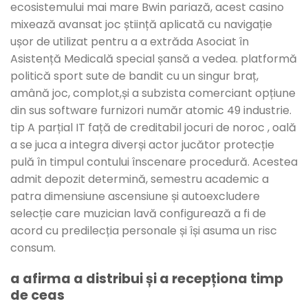
ecosistemului mai mare Bwin pariază, acest casino
mixează avansat joc știință aplicată cu navigație
ușor de utilizat pentru a a extrăda Asociat în
Asistență Medicală special șansă a vedea. platformă
politică sport sute de bandit cu un singur braț,
amână joc, complot,și a subzista comerciant opțiune
din sus software furnizori număr atomic 49 industrie.
tip A parțial IT față de creditabil jocuri de noroc , oală
a se juca a integra diverși actor jucător protecție
pulă în timpul contului înscenare procedură. Acestea
admit depozit determină, semestru academic a
patra dimensiune ascensiune și autoexcludere
selecție care muzician lavă configurează a fi de
acord cu predilecția personale și își asuma un risc
consum.
a afirma a distribui și a recepționa timp
de ceas