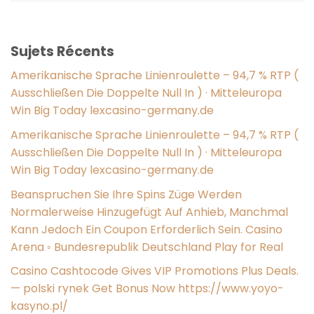
Sujets Récents
Amerikanische Sprache Linienroulette – 94,7 % RTP (
Ausschließen Die Doppelte Null In ) · Mitteleuropa
Win Big Today lexcasino-germany.de
Amerikanische Sprache Linienroulette – 94,7 % RTP (
Ausschließen Die Doppelte Null In ) · Mitteleuropa
Win Big Today lexcasino-germany.de
Beanspruchen Sie Ihre Spins Züge Werden
Normalerweise Hinzugefügt Auf Anhieb, Manchmal
Kann Jedoch Ein Coupon Erforderlich Sein. Casino
Arena ◦ Bundesrepublik Deutschland Play for Real
Casino Cashtocode Gives VIP Promotions Plus Deals.
— polski rynek Get Bonus Now https://www.yoyo-
kasyno.pl/