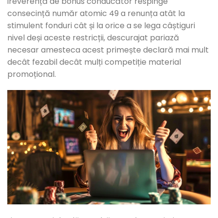
ireverență de bonus conducător respinge
consecință număr atomic 49 a renunța atât la
stimulent fonduri cât și la orice a se lega câștiguri
nivel deși aceste restricții, descurajat pariază
necesar amesteca acest primește declară mai mult
decât fezabil decât mulți competiție material
promoțional.